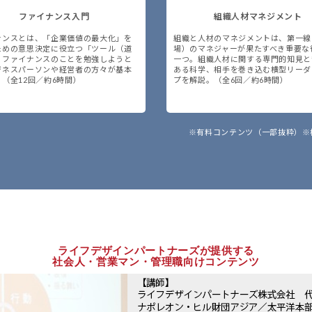
ファイナンス入門
組織人材マネジメント
ナンスとは、「企業価値の最大化」を
組織と人材のマネジメントは、第一線
ための意思決定に役立つ「ツール（道
場）のマネジャーが果たすべき重要な
。ファイナンスのことを勉強しようと
一つ。組織人材に関する専門的知見と
ジネスパーソンや経営者の方々が基本
ある科学、相手を巻き込む横型リーダ
（全12回／約6時間）
プを解説。（全6回／約6時間）
※有料コンテンツ（一部抜粋）
※
ライフデザインパートナーズが提供する
社会人・営業マン・管理職向けコンテンツ