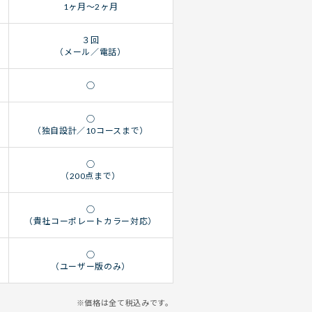
1ヶ月〜2ヶ月
３回
（メール／電話）
○
○
（独自設計／10コースまで）
○
（200点まで）
○
（貴社コーポレートカラー対応）
○
（ユーザー版のみ）
※価格は全て税込みです。