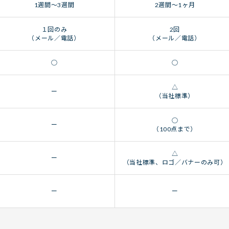
1週間〜3週間
2週間〜1ヶ月
１回のみ
2回
（メール／電話）
（メール／電話）
○
○
△
ー
（当社標準）
○
ー
（100点まで）
△
ー
（当社標準、ロゴ／バナーのみ可）
ー
ー