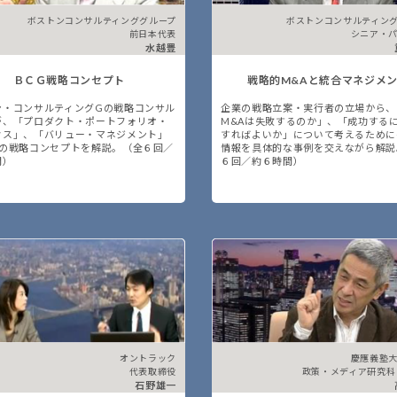
ボストンコンサルティンググループ
ボストンコンサルティン
前日本代表
シニア・
水越豊
ＢＣＧ戦略コンセプト
戦略的M&Aと統合マネジメ
ン・コンサルティングGの戦略コンサル
企業の戦略立案・実行者の立場から、
が、「プロダクト・ポートフォリオ・
M&Aは失敗するのか」、「成功する
クス」、「バリュー・マネジメント」
すればよいか」について考えるために
つの戦略コンセプトを解説。（全６回／
情報を具体的な事例を交えながら解説
間）
６回／約６時間）
オントラック
慶應義塾
代表取締役
政策・メディア研究科
石野雄一