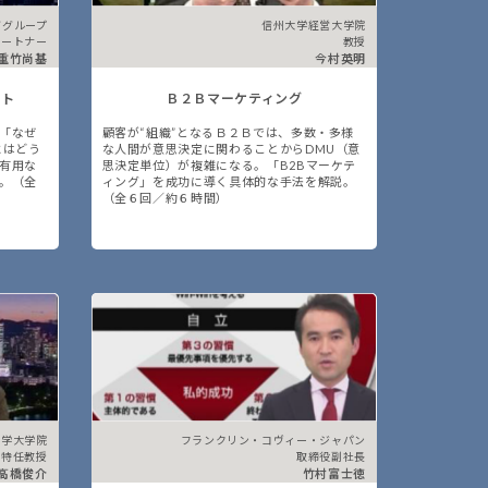
ググループ
信州大学経営大学院
パートナー
教授
重竹尚基
今村英明
ント
Ｂ２Ｂマーケティング
「なぜ
顧客が“組織”となるＢ２Ｂでは、多数・多様
にはどう
な人間が意思決定に関わることからDMU（意
有用な
思決定単位）が複雑になる。「B2Bマーケテ
。（全
ィング」を成功に導く具体的な手法を解説。
（全６回／約６時間）
大学大学院
フランクリン・コヴィー・ジャパン
 特任教授
取締役副社長
高橋俊介
竹村富士徳