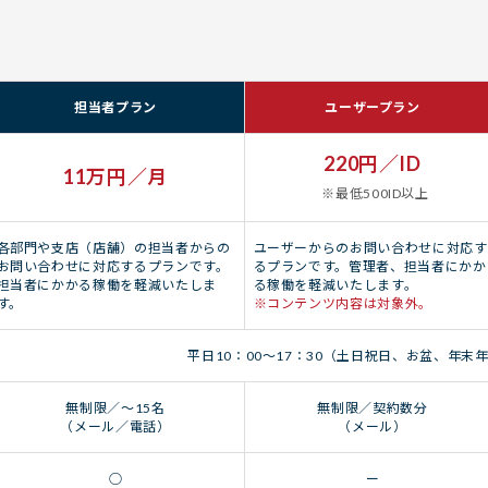
担当者プラン
ユーザープラン
220円／ID
11万円／月
※最低500ID以上
各部門や支店（店舗）の担当者からの
ユーザーからのお問い合わせに対応す
お問い合わせに対応するプランです。
るプランです。管理者、担当者にかか
担当者にかかる稼働を軽減いたしま
る稼働を軽減いたします。
す。
※コンテンツ内容は対象外。
平日10：00〜17：30（土日祝日、お盆、年末
無制限／〜15名
無制限／契約数分
（メール／電話）
（メール）
○
ー