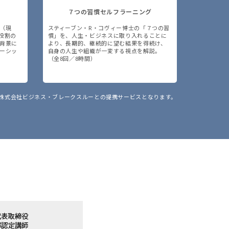
７つの習慣セルフラーニング
（現
スティーブン・R・コヴィー博士の「７つの習
役割の
慣」を、人生・ビジネスに取り入れることに
背景に
より、長期的、継続的に望む結果を得続け、
ーシッ
自身の人生や組織が一変する視点を解説。
（全8回／8時間）
株式会社ビジネス・ブレークスルーとの提携サービスとなります。