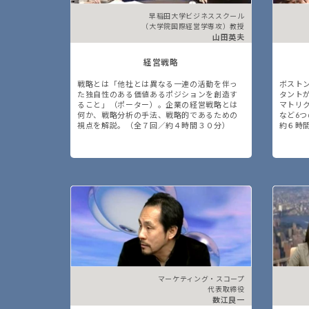
早稲田大学ビジネススクール
（大学院国際経営学専攻）教授
山田英夫
経営戦略
戦略とは「他社とは異なる一連の活動を伴っ
ボスト
た独自性のある価値あるポジションを創造す
タント
ること」（ポーター）。企業の経営戦略とは
マトリ
何か、戦略分析の手法、戦略的であるための
など6
視点を解説。（全７回／約４時間３０分）
約６時
マーケティング・スコープ
代表取締役
数江良一