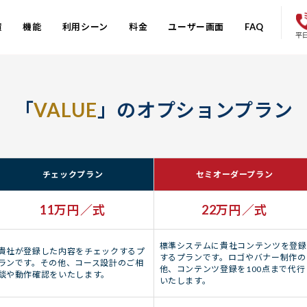
績
機能
利用シーン
料金
ユーザー画面
FAQ
「
VALUE
」のオプションプラン
チェックプラン
セミオーダープラン
11万円／式
22万円／式
標準システムに貴社コンテンツを登録
貴社が登録した内容をチェックするプ
するプランです。ロゴやバナー制作の
ランです。その他、コース設計のご相
他、コンテンツ登録を100点まで代行
談や動作確認をいたします。
いたします。